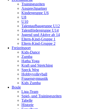
Trainingszeiten
Ansprechpartner
Kindergruppe U6
U8
U10
Talentaufbaugruppe U12
Talentfördergruppe U14
Jugend und Aktive ab 14
Eltern-Kind-Gruppe 1
Eltern-Kind-Gruppe 2
Freizeitsport
Kids-Dance
Zumba
Hatha Yoga
Kraft und Stretching
Speck Weg
Hobbyvolleyball
Frauengymnastik
Kids Zumba
Boule
Liga-Team
Spiel- und Trainingszeiten
Tabelle
Historie