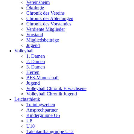
Vereinsheim
Ökologie
Chronik des Vereins
Chronik der Abteilungen
Chronik des Vorstandes
Verdiente Mitglieder
Vorstand
Mitgliedsbeiträge
Jugend
Volleyball
1. Damen
2. Damen
3. Damen
Herren
BFS-Mannschaft
Jugend
Volleyball Chronik Erwachsene
Volleyball Chronik Jugend
Leichtathletik
Trainingszeiten
Ansprechpartner
Kindergruppe U6
U8
U10
Talentaufbaugruppe U12