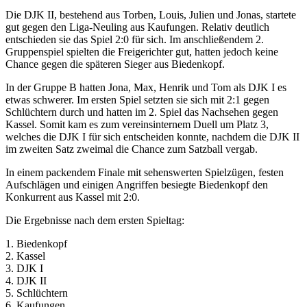
Die DJK II, bestehend aus Torben, Louis, Julien und Jonas, startete
gut gegen den Liga-Neuling aus Kaufungen. Relativ deutlich
entschieden sie das Spiel 2:0 für sich. Im anschließendem 2.
Gruppenspiel spielten die Freigerichter gut, hatten jedoch keine
Chance gegen die späteren Sieger aus Biedenkopf.
In der Gruppe B hatten Jona, Max, Henrik und Tom als DJK I es
etwas schwerer. Im ersten Spiel setzten sie sich mit 2:1 gegen
Schlüchtern durch und hatten im 2. Spiel das Nachsehen gegen
Kassel. Somit kam es zum vereinsinternem Duell um Platz 3,
welches die DJK I für sich entscheiden konnte, nachdem die DJK II
im zweiten Satz zweimal die Chance zum Satzball vergab.
In einem packendem Finale mit sehenswerten Spielzügen, festen
Aufschlägen und einigen Angriffen besiegte Biedenkopf den
Konkurrent aus Kassel mit 2:0.
Die Ergebnisse nach dem ersten Spieltag:
1. Biedenkopf
2. Kassel
3. DJK I
4. DJK II
5. Schlüchtern
6. Kaufungen