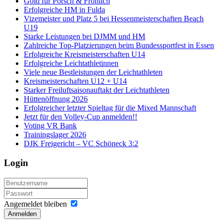
Gold für Porsch & Fröhlich
Erfolgreiche HM in Fulda
Vizemeister und Platz 5 bei Hessenmeisterschaften Beach
U19
Starke Leistungen bei DJMM und HM
Zahlreiche Top-Platzierungen beim Bundessportfest in Essen
Erfolgreiche Kreismeisterschaften U14
Erfolgreiche Leichtathletinnen
Viele neue Bestleistungen der Leichtathleten
Kreismeisterschaften U12 + U14
Starker Freiluftsaisonauftakt der Leichtathleten
Hüttenöffnung 2026
Erfolgreicher letzter Spieltag für die Mixed Mannschaft
Jetzt für den Volley-Cup anmelden!!
Voting VR Bank
Trainingslager 2026
DJK Freigericht – VC Schöneck 3:2
Login
Angemeldet bleiben
Anmelden