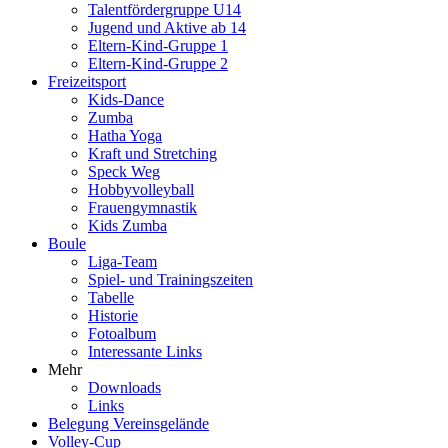
Talentfördergruppe U14
Jugend und Aktive ab 14
Eltern-Kind-Gruppe 1
Eltern-Kind-Gruppe 2
Freizeitsport
Kids-Dance
Zumba
Hatha Yoga
Kraft und Stretching
Speck Weg
Hobbyvolleyball
Frauengymnastik
Kids Zumba
Boule
Liga-Team
Spiel- und Trainingszeiten
Tabelle
Historie
Fotoalbum
Interessante Links
Mehr
Downloads
Links
Belegung Vereinsgelände
Volley-Cup