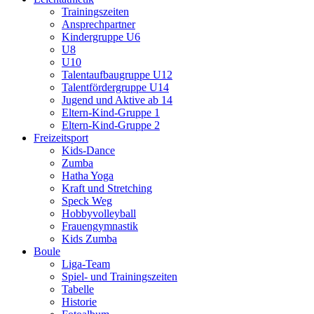
Trainingszeiten
Ansprechpartner
Kindergruppe U6
U8
U10
Talentaufbaugruppe U12
Talentfördergruppe U14
Jugend und Aktive ab 14
Eltern-Kind-Gruppe 1
Eltern-Kind-Gruppe 2
Freizeitsport
Kids-Dance
Zumba
Hatha Yoga
Kraft und Stretching
Speck Weg
Hobbyvolleyball
Frauengymnastik
Kids Zumba
Boule
Liga-Team
Spiel- und Trainingszeiten
Tabelle
Historie