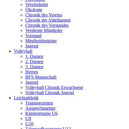
Vereinsheim
Ökologie
Chronik des Vereins
Chronik der Abteilungen
Chronik des Vorstandes
Verdiente Mitglieder
Vorstand
Mitgliedsbeiträge
Jugend
Volleyball
1. Damen
2. Damen
3. Damen
Herren
BFS-Mannschaft
Jugend
Volleyball Chronik Erwachsene
Volleyball Chronik Jugend
Leichtathletik
Trainingszeiten
Ansprechpartner
Kindergruppe U6
U8
U10
Talentaufbaugruppe U12