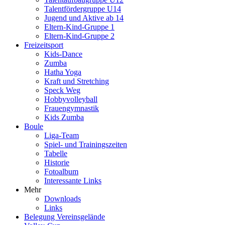
Talentfördergruppe U14
Jugend und Aktive ab 14
Eltern-Kind-Gruppe 1
Eltern-Kind-Gruppe 2
Freizeitsport
Kids-Dance
Zumba
Hatha Yoga
Kraft und Stretching
Speck Weg
Hobbyvolleyball
Frauengymnastik
Kids Zumba
Boule
Liga-Team
Spiel- und Trainingszeiten
Tabelle
Historie
Fotoalbum
Interessante Links
Mehr
Downloads
Links
Belegung Vereinsgelände