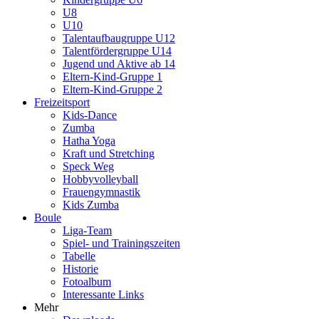
U8
U10
Talentaufbaugruppe U12
Talentfördergruppe U14
Jugend und Aktive ab 14
Eltern-Kind-Gruppe 1
Eltern-Kind-Gruppe 2
Freizeitsport
Kids-Dance
Zumba
Hatha Yoga
Kraft und Stretching
Speck Weg
Hobbyvolleyball
Frauengymnastik
Kids Zumba
Boule
Liga-Team
Spiel- und Trainingszeiten
Tabelle
Historie
Fotoalbum
Interessante Links
Mehr