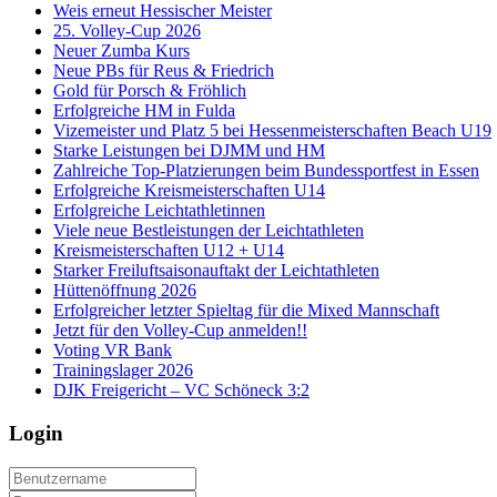
Weis erneut Hessischer Meister
25. Volley-Cup 2026
Neuer Zumba Kurs
Neue PBs für Reus & Friedrich
Gold für Porsch & Fröhlich
Erfolgreiche HM in Fulda
Vizemeister und Platz 5 bei Hessenmeisterschaften Beach U19
Starke Leistungen bei DJMM und HM
Zahlreiche Top-Platzierungen beim Bundessportfest in Essen
Erfolgreiche Kreismeisterschaften U14
Erfolgreiche Leichtathletinnen
Viele neue Bestleistungen der Leichtathleten
Kreismeisterschaften U12 + U14
Starker Freiluftsaisonauftakt der Leichtathleten
Hüttenöffnung 2026
Erfolgreicher letzter Spieltag für die Mixed Mannschaft
Jetzt für den Volley-Cup anmelden!!
Voting VR Bank
Trainingslager 2026
DJK Freigericht – VC Schöneck 3:2
Login