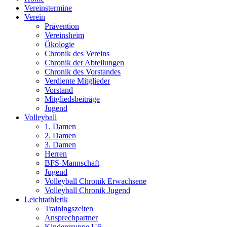
Vereinstermine
Verein
Prävention
Vereinsheim
Ökologie
Chronik des Vereins
Chronik der Abteilungen
Chronik des Vorstandes
Verdiente Mitglieder
Vorstand
Mitgliedsbeiträge
Jugend
Volleyball
1. Damen
2. Damen
3. Damen
Herren
BFS-Mannschaft
Jugend
Volleyball Chronik Erwachsene
Volleyball Chronik Jugend
Leichtathletik
Trainingszeiten
Ansprechpartner
Kindergruppe U6