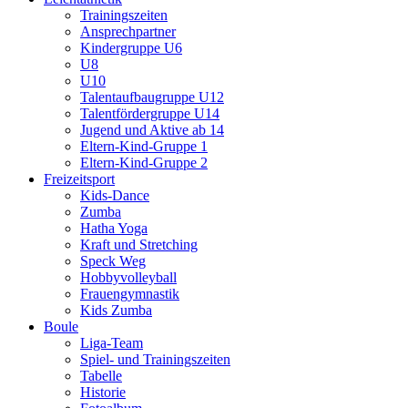
Trainingszeiten
Ansprechpartner
Kindergruppe U6
U8
U10
Talentaufbaugruppe U12
Talentfördergruppe U14
Jugend und Aktive ab 14
Eltern-Kind-Gruppe 1
Eltern-Kind-Gruppe 2
Freizeitsport
Kids-Dance
Zumba
Hatha Yoga
Kraft und Stretching
Speck Weg
Hobbyvolleyball
Frauengymnastik
Kids Zumba
Boule
Liga-Team
Spiel- und Trainingszeiten
Tabelle
Historie