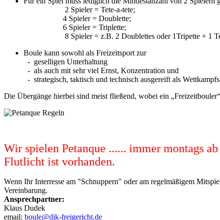
Für ein Spiel muss lediglich die Mindestanzahl von 2 Spie
2 Spieler = Tete-a-tete;
4 Spieler = Doublette;
6 Spieler = Triplette;
8 Spieler = z.B. 2 Doublettes oder 1Tripette + 1 Tete
Boule kann sowohl als Freizeitsport zur
- geselligen Unterhaltung
- als auch mit sehr viel Ernst, Konzentration und
- strategisch, taktisch und technisch ausgereift als Wettkampf
Die Übergänge hierbei sind meist fließend, wobei ein „Freizeitboule
Wir spielen Petanque ...... immer montags a
Flutlicht ist vorhanden.
Wenn Ihr Interresse am "Schnuppern" oder am regelmäßigem Mitspiel
Vereinbarung.
Ansprechpartner:
Klaus Dudek
email:
boule@djk-freigericht.de