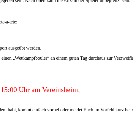
lern gegeben sein. Nach oben kann die Anzahl der Spieler unbegre
-a-tete;
sport ausgeübt werden.
r“ einen „Wettkampfbouler“ an einem guten Tag durchaus zur Verzweifl
b 15:00 Uhr am Vereinsheim,
en habt, kommt einfach vorbei oder meldet Euch im Vorfeld kurz bei 