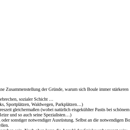
ine Zusammenstellung der Gründe, warum sich Boule immer stärkeren Z
Gebrechen, sozialer Schicht …
rks, Sportplätzen, Waldwegen, Parkplätzen…)
ahreszeit gleichermaßen (wobei natürlich eisgekühlter Pastis bei schö
Reize und so auch seine Spezialisten…)
g oder sonstiger notwendiger Ausrüstung. Selbst an die notwendigen Bo
llen.