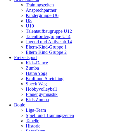
Trainingszeiten
Ansprechpartner
Kindergruppe U6
U8
U10
Talentaufbaugruppe U12
Talentfördergruppe U14
Jugend und Aktive ab 14
Eltern-Kind-Gruppe 1
Eltern-Kind-Gruppe 2
Freizeitsport
Kids-Dance
Zumba
Hatha Yoga
Kraft und Stretching
Speck Weg
Hobbyvolleyball
Frauengymnastik
Kids Zumba
Boule
Liga-Team
Spiel- und Trainingszeiten
Tabelle
Historie