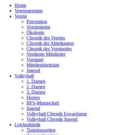
Home
Vereinstermine
Verein
Prävention
Vereinsheim
Ökologie
Chronik des Vereins
Chronik der Abteilungen
Chronik des Vorstandes
Verdiente Mitglieder
Vorstand
Mitgliedsbeiträge
Jugend
Volleyball
1. Damen
2. Damen
3. Damen
Herren
BFS-Mannschaft
Jugend
Volleyball Chronik Erwachsene
Volleyball Chronik Jugend
Leichtathletik
Trainingszeiten