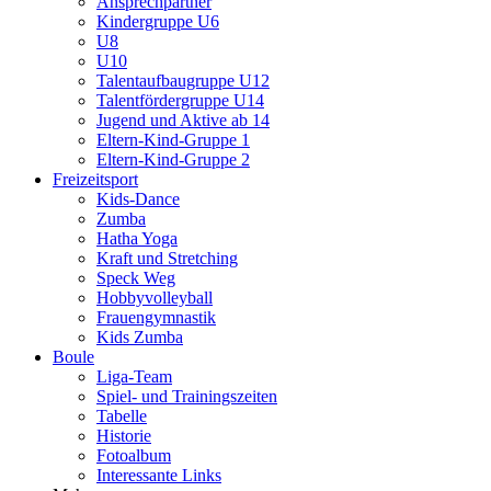
Ansprechpartner
Kindergruppe U6
U8
U10
Talentaufbaugruppe U12
Talentfördergruppe U14
Jugend und Aktive ab 14
Eltern-Kind-Gruppe 1
Eltern-Kind-Gruppe 2
Freizeitsport
Kids-Dance
Zumba
Hatha Yoga
Kraft und Stretching
Speck Weg
Hobbyvolleyball
Frauengymnastik
Kids Zumba
Boule
Liga-Team
Spiel- und Trainingszeiten
Tabelle
Historie
Fotoalbum
Interessante Links