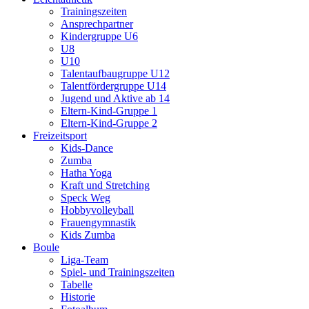
Trainingszeiten
Ansprechpartner
Kindergruppe U6
U8
U10
Talentaufbaugruppe U12
Talentfördergruppe U14
Jugend und Aktive ab 14
Eltern-Kind-Gruppe 1
Eltern-Kind-Gruppe 2
Freizeitsport
Kids-Dance
Zumba
Hatha Yoga
Kraft und Stretching
Speck Weg
Hobbyvolleyball
Frauengymnastik
Kids Zumba
Boule
Liga-Team
Spiel- und Trainingszeiten
Tabelle
Historie