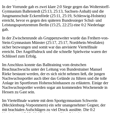
In der Vorrunde gab es zwei klare 2:0 Siege gegen das Wolterstorff-
Gymnasium Ballenstedt (25:13, 25:13, Sachsen-Anhalt) und die
Jungmannschule Eckernförde (25:11, 25:19, Schleswig-Holstein)
erreicht, bevor es gegen den späteren Bundessieger Schul- und
Leistungssportzentrum Berlin (15:25, 22:25) eine 0:2 Niederlage
gab.
In der Zwischenrunde als Gruppenzweiter wurde das Freiherr-von-
Stein-Gymnasium Münster (25:17, 25:17, Nordrhein-Westfalen)
sicher bezwungen und somit war das anvisierte Viertelfinale
erreicht. Der Angriffsdruck und die schnelle Spielweise waren der
Schlüssel zum Erfolg.
Im Anschluss konnte das Balltraining vom deutschen
Beachnachwuchs unter der Leitung von Bundestrainer Manuel
Rieke bestaunt werden, der es sich nicht nehmen ließ, die jungen
Nachwuchssportler auch über das Gelände zu führen und die tolle
Anlage im Sportforum Hohenschönhausen zu erläutern. Einige der
Nachwuchssportler werden sogar am kommenden Wochenende in
Hessen zu Gast sein.
Im Viertelfinale wartete mit dem Sportgymnasium Schwerin
(Mecklenburg-Vorpommern) ein sehr unangenehmer Gegner, der
mit brachialen Aufschlägen zu viel Druck ausübte. Die 0:2