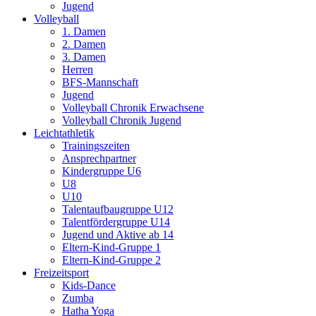
Jugend
Volleyball
1. Damen
2. Damen
3. Damen
Herren
BFS-Mannschaft
Jugend
Volleyball Chronik Erwachsene
Volleyball Chronik Jugend
Leichtathletik
Trainingszeiten
Ansprechpartner
Kindergruppe U6
U8
U10
Talentaufbaugruppe U12
Talentfördergruppe U14
Jugend und Aktive ab 14
Eltern-Kind-Gruppe 1
Eltern-Kind-Gruppe 2
Freizeitsport
Kids-Dance
Zumba
Hatha Yoga