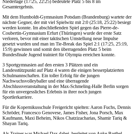
Niederlage (17:25, 22:25) bedeutete Platz 5 bis 8 im
Gesamtergebnis.
Mit dem Humboldt-Gymnasium Potsdam (Brandenburg) wartete der
nächste Gegner, der mit viel Spielwitz mit 2:0 (25:18, 25:22) besiegt
werden konnte. Im abschließenden Spiel gegen das Pierre-de-
Coubertin-Gymnasium Erfurt (Thüringen) wurde der erste Satz
verloren, bevor mit einer taktischen Umstellung neue Impulse
gesetzt wurden und man im Tie-Break das Spiel 2:1 (17:25, 25:19,
15:9) gewinnen und somit den überragenden Platz 5 beim
Bundesfinale Jugend trainiert für Olympia erreichen konnte.
3 Sportgymnasien auf den ersten 3 Plätzen und ein
Landesstützpunkt auf Platz 4 waren die einigen besserplatzierten
Schulmannschaften. Ein toller Erfolg für die jungen
Nachwuchsvolleyballer und eine überragende
Abschlussveranstaltung in der Max-Schmeling-Halle Berlin sorgen
für ein unvergessliches Erlebnis in ihrer noch jungen
Sportlerkarriere.
Für die Kopernikusschule Freigericht spielten: Aaron Fuchs, Dennis
Schröder, Francesco Genovese, James Fisher, Jona Porsch, Max
Kaufmann, Maxi Beheim, Nikos Chatzizacharias, Shamir Tariq &
Shayan Tariq.
Als Trainer war Michael Dax dabei, begleitet von Anke Barthel.