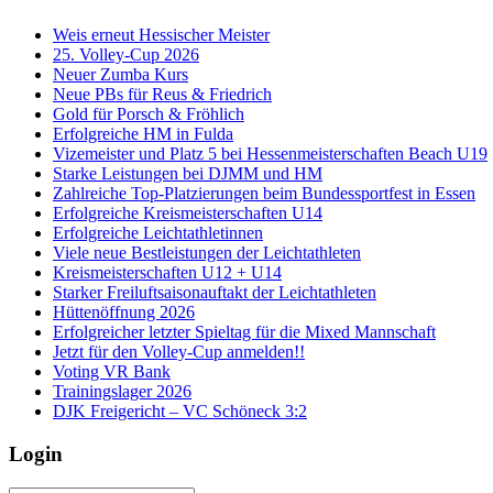
Weis erneut Hessischer Meister
25. Volley-Cup 2026
Neuer Zumba Kurs
Neue PBs für Reus & Friedrich
Gold für Porsch & Fröhlich
Erfolgreiche HM in Fulda
Vizemeister und Platz 5 bei Hessenmeisterschaften Beach U19
Starke Leistungen bei DJMM und HM
Zahlreiche Top-Platzierungen beim Bundessportfest in Essen
Erfolgreiche Kreismeisterschaften U14
Erfolgreiche Leichtathletinnen
Viele neue Bestleistungen der Leichtathleten
Kreismeisterschaften U12 + U14
Starker Freiluftsaisonauftakt der Leichtathleten
Hüttenöffnung 2026
Erfolgreicher letzter Spieltag für die Mixed Mannschaft
Jetzt für den Volley-Cup anmelden!!
Voting VR Bank
Trainingslager 2026
DJK Freigericht – VC Schöneck 3:2
Login