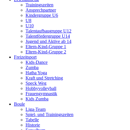
Trainingszeiten
Ansprechpartner
Kindergruppe U6
U8
U10
Talentaufbaugruppe U12
Talentfördergruppe U14
Jugend und Aktive ab 14
Eltern-Kind-Gruppe 1
Eltern-Kind-Gruppe 2
Freizeitsport
Kids-Dance
Zumba
Hatha Yoga
Kraft und Stretching
Speck Weg
Hobbyvolleyball
Frauengymnastik
Kids Zumba
Boule
Liga-Team
Spiel- und Trainingszeiten
Tabelle
Historie