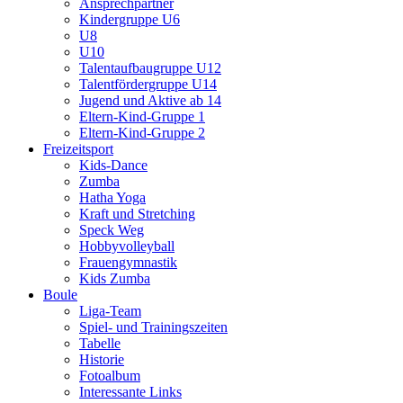
Ansprechpartner
Kindergruppe U6
U8
U10
Talentaufbaugruppe U12
Talentfördergruppe U14
Jugend und Aktive ab 14
Eltern-Kind-Gruppe 1
Eltern-Kind-Gruppe 2
Freizeitsport
Kids-Dance
Zumba
Hatha Yoga
Kraft und Stretching
Speck Weg
Hobbyvolleyball
Frauengymnastik
Kids Zumba
Boule
Liga-Team
Spiel- und Trainingszeiten
Tabelle
Historie
Fotoalbum
Interessante Links